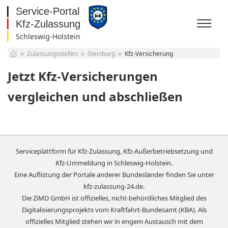
Schleswig-Holstein
Baden-Württemberg
Zulassungsstellen
Steinburg
Kfz-Versicherung
Bayern
Berlin
Jetzt Kfz-Versicherungen
Brandenburg
Bremen
vergleichen und abschließen
Hamburg
Hessen
Mecklenburg-
Vorpommern
Niedersachsen
Nordrhein-Westfalen
Serviceplattform für Kfz-Zulassung, Kfz-Außerbetriebsetzung und
Rheinland-Pfalz
Kfz-Ummeldung in
Schleswig-Holstein
.
Saarland
Eine Auflistung der Portale anderer Bundesländer finden Sie unter
Sachsen
kfz-zulassung-24.de
.
Sachsen-Anhalt
Die ZiMD GmbH ist offizielles, nicht-behördliches Mitglied des
Schleswig-Holstein
Digitalisierungsprojekts vom Kraftfahrt-Bundesamt (KBA). Als
Thüringen
offizielles Mitglied stehen wir in engem Austausch mit dem