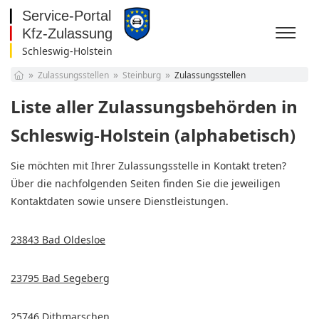
Schleswig-Holstein
Baden-Württemberg
Zulassungsstellen
Steinburg
Zulassungsstellen
Bayern
Berlin
Liste aller Zulassungsbehörden in
Brandenburg
Bremen
Schleswig-Holstein (alphabetisch)
Hamburg
Hessen
Sie möchten mit Ihrer Zulassungsstelle in Kontakt treten?
Mecklenburg-
Über die nachfolgenden Seiten finden Sie die jeweiligen
Vorpommern
Niedersachsen
Kontaktdaten sowie unsere Dienstleistungen.
Nordrhein-Westfalen
Rheinland-Pfalz
Saarland
23843 Bad Oldesloe
Sachsen
Sachsen-Anhalt
23795 Bad Segeberg
Schleswig-Holstein
Thüringen
25746 Dithmarschen