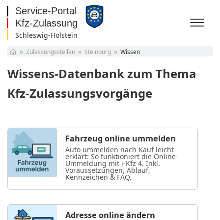
Schleswig-Holstein
Baden-Württemberg
Zulassungsstellen
Steinburg
Wissen
Bayern
Berlin
Wissens-Datenbank zum Thema
Brandenburg
Bremen
Kfz-Zulassungsvorgänge
Hamburg
Hessen
Mecklenburg-
Vorpommern
Niedersachsen
Fahrzeug online ummelden
Nordrhein-Westfalen
Auto ummelden nach Kauf leicht
Rheinland-Pfalz
erklärt: So funktioniert die Online-
Ummeldung mit i-Kfz 4. Inkl.
Saarland
Voraussetzungen, Ablauf,
Sachsen
Kennzeichen & FAQ.
Sachsen-Anhalt
Schleswig-Holstein
Thüringen
Adresse online ändern